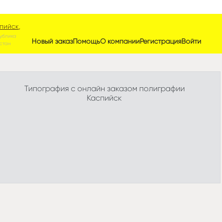
пийск,
ублика
Новый заказ
Помощь
О компании
Регистрация
Войти
стан
Типография с онлайн заказом полиграфии
Каспийск