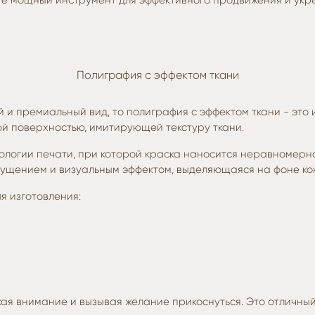
те мощный инструмент для эффективного продвижения и укре
Полиграфия с эффектом ткани
 и премиальный вид, то полиграфия с эффектом ткани - это и
ой поверхностью, имитирующей текстуру ткани.
нологии печати, при которой краска наносится неравномерно
ущением и визуальным эффектом, выделяющаяся на фоне ко
я изготовления:
екая внимание и вызывая желание прикоснуться. Это отличн