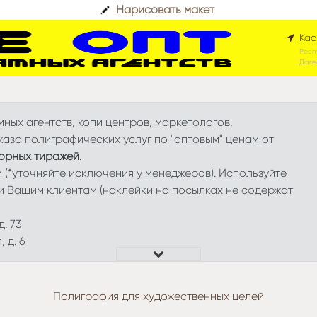
Нарисовать макет
Кас
Респ
Даге
ных агентств, копи центров, маркетологов,
аза полиграфических услуг по "оптовым" ценам от
орных тиражей
.
и (*уточняйте исключения у менеджеров). Используйте
и Вашим клиентам (наклейки на посылках не содержат
. 73
 д. 6
Полиграфия для художественных целей