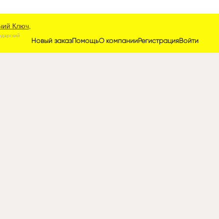
чий Ключ,
одарский
Новый заказ
Помощь
О компании
Регистрация
Войти