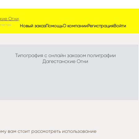
кие Огни,
агестан
Новый заказ
Помощь
О компании
Регистрация
Войти
Типография с онлайн заказом полиграфии
Дагестанские Огни
чему вам стоит рассмотреть использование